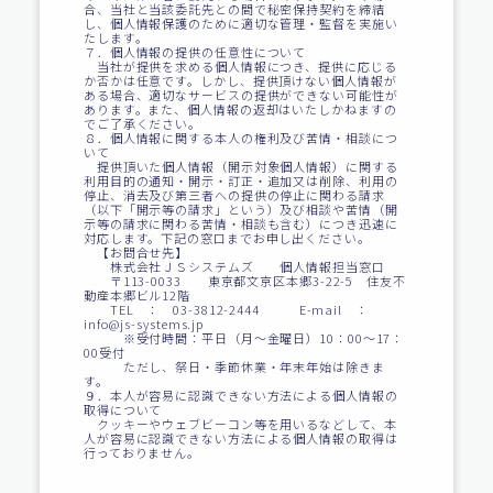
合、当社と当該委託先との間で秘密保持契約を締結
し、個人情報保護のために適切な管理・監督を実施い
たします。
７．個人情報の提供の任意性について
当社が提供を求める個人情報につき、提供に応じる
か否かは任意です。しかし、提供頂けない個人情報が
ある場合、適切なサービスの提供ができない可能性が
あります。また、個人情報の返却はいたしかねますの
でご了承ください。
８．個人情報に関する本人の権利及び苦情・相談につ
いて
提供頂いた個人情報（開示対象個人情報）に関する
利用目的の通知・開示・訂正・追加又は削除、利用の
停止、消去及び第三者への提供の停止に関わる請求
（以下「開示等の請求」という）及び相談や苦情（開
示等の請求に関わる苦情・相談も含む）につき迅速に
対応します。下記の窓口までお申し出ください。
【お問合せ先】
株式会社ＪＳシステムズ 個人情報担当窓口
〒113-0033 東京都文京区本郷3-22-5 住友不
動産本郷ビル12階
TEL ： 03-3812-2444 E-mail ：
info@js-systems.jp
※受付時間：平日（月～金曜日）10：00～17：
00受付
ただし、祭日・季節休業・年末年始は除きま
す。
９．本人が容易に認識できない方法による個人情報の
取得について
クッキーやウェブビーコン等を用いるなどして、本
人が容易に認識できない方法による個人情報の取得は
行っておりません。