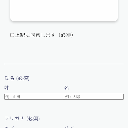
上記に同意します（必須）
氏名 (必須)
姓
名
フリガナ (必須)
セイ
メイ