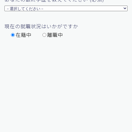
現在の就職状況はいかがですか
在籍中
離職中
ご希望の勤務地をお選びください(必須)
IT業界での就業経験はありますか
ある
ない
何かIT関連の資格をお持ちですか
はい
いいえ