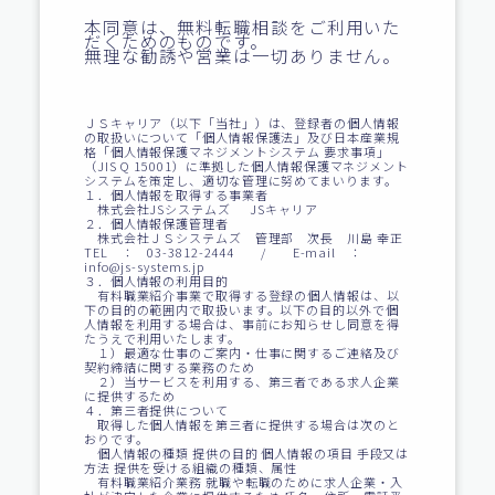
本同意は、無料転職相談をご利用いた
だくためのものです。
無理な勧誘や営業は一切ありません。
ＪＳキャリア（以下「当社」）は、登録者の個人情報
の取扱いについて「個人情報保護法」及び日本産業規
格「個人情報保護マネジメントシステム 要求事項」
（JIS Q 15001）に準拠した個人情報保護マネジメント
システムを策定し、適切な管理に努めてまいります。
１．個人情報を取得する事業者
株式会社JSシステムズ JSキャリア
２．個人情報保護管理者
株式会社ＪＳシステムズ 管理部 次長 川島 幸正
TEL ： 03-3812-2444 / E-mail ：
info@js-systems.jp
３．個人情報の利用目的
有料職業紹介事業で取得する登録の個人情報は、以
下の目的の範囲内で取扱います。以下の目的以外で個
人情報を利用する場合は、事前にお知らせし同意を得
たうえで利用いたします。
１）最適な仕事のご案内・仕事に関するご連絡及び
契約締結に関する業務のため
２）当サービスを利用する、第三者である求人企業
に提供するため
４．第三者提供について
取得した個人情報を第三者に提供する場合は次のと
おりです。
個人情報の種類 提供の目的 個人情報の項目 手段又は
方法 提供を受ける組織の種類、属性
有料職業紹介業務 就職や転職のために求人企業・入