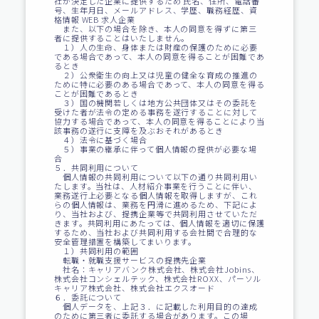
社が決定した企業に提供するため 氏名、住所、電話番
号、生年月日、メールアドレス、学歴、職務経歴、資
格情報 WEB 求人企業
また、以下の場合を除き、本人の同意を得ずに第三
者に提供することはいたしません。
１）人の生命、身体または財産の保護のために必要
である場合であって、本人の同意を得ることが困難であ
るとき
２）公衆衛生の向上又は児童の健全な育成の推進の
ために特に必要のある場合であって、本人の同意を得る
ことが困難であるとき
３）国の機関若しくは地方公共団体又はその委託を
受けた者が法令の定める事務を遂行することに対して
協力する場合であって、本人の同意を得ることにより当
該事務の遂行に支障を及ぶおそれがあるとき
４）法令に基づく場合
５）事業の継承に伴って個人情報の提供が必要な場
合
５．共同利用について
個人情報の共同利用について以下の通り共同利用い
たします。当社は、人材紹介事業を行うことに伴い、
業務遂行上必要となる個人情報を取得しますが、これ
らの個人情報は、業務を円滑に進めるため、下記によ
り、当社および、提携企業等で共同利用させていただ
きます。共同利用にあたっては、個人情報を適切に保護
するため、当社および共同利用する会社間で合理的な
安全管理措置を構築してまいります。
１）共同利用の範囲
転職・就職支援サービスの提携先企業
社名：キャリアバンク株式会社、株式会社Jobins、
株式会社コンシェルテック、株式会社ROXX、パーソル
キャリア株式会社、株式会社エクスオード
６．委託について
個人データを、上記３．に記載した利用目的の達成
のために第三者に委託する場合があります。この場