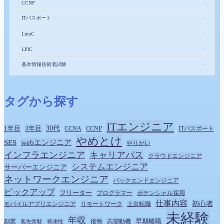
＞
CCNP
ITパスポート
＞
＞
LinuC
＞
LPIC
基本情報技術者試験
＞
タグから探す
ITエンジニア
1年目
3年目
30代
ITパスポート
CCNA
CCNP
やめとけ
SES
webエンジニア
やりがい
インフラエンジニア
キャリアパス
クラウドエンジニア
システムエンジニア
サーバーエンジニア
ネットワークエンジニア
バックエンドエンジニア
ピックアップ
フリーター
プログラマー
ポテンシャル採用
完全
仕事内容
無料
初心者
モバイルアプリエンジニア
リモートワーク
上京転職
今すぐ
相談▶
未経験
年収
早期離職
後悔
志望動機
副業
客先常駐
将来性