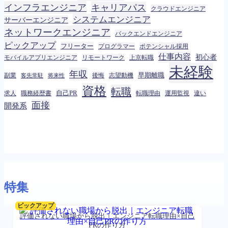
インフラエンジニア
キャリアパス
クラウドエンジニア
システムエンジニア
サーバーエンジニア
ネットワークエンジニア
バックエンドエンジニア
ピックアップ
フリーター
プログラマー
ポテンシャル採用
仕事内容
初心者
モバイルアプリエンジニア
リモートワーク
上京転職
未経験
年収
早期離職
後悔
志望動機
副業
客先常駐
将来性
資格
転職
自己PR
転職理由
求人
職務経歴書
運用監視
違い
面接
開発系
特集
ピックアップ
評価されない職場から脱出｜エンジニア転職理由×自己
PRの作り方