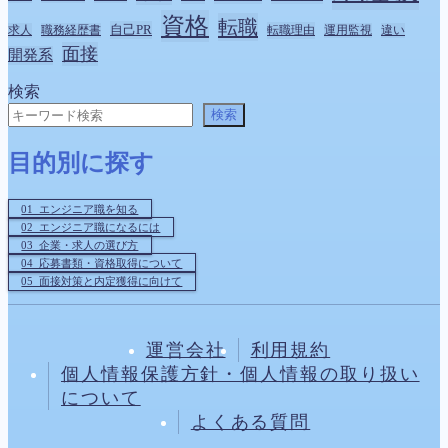
資格
転職
自己PR
転職理由
求人
職務経歴書
運用監視
違い
面接
開発系
検索
検索
目的別に探す
01_エンジニア職を知る
02_エンジニア職になるには
03_企業・求人の選び方
04_応募書類・資格取得について
05_面接対策と内定獲得に向けて
運営会社
利用規約
個人情報保護方針・個人情報の取り扱い
について
よくある質問