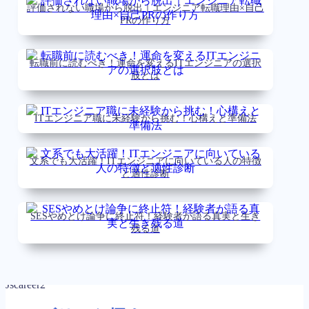
評価されない職場から脱出｜エンジニア転職理由×自己
PRの作り方
転職前に読むべき！運命を変えるITエンジニアの選択
肢とは
ITエンジニア職に未経験から挑む！心構えと準備法
文系でも大活躍！ITエンジニアに向いている人の特徴
と適性診断
SESやめとけ論争に終止符！経験者が語る真実と生き
残る道
Jscareer2