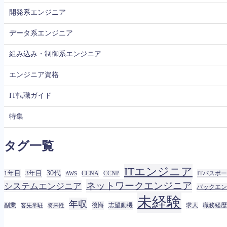
開発系エンジニア
データ系エンジニア
組み込み・制御系エンジニア
エンジニア資格
IT転職ガイド
特集
タグ一覧
ITエンジニア
1年目
3年目
30代
ITパスポ
CCNA
CCNP
AWS
ネットワークエンジニア
システムエンジニア
バックエン
未経験
年収
後悔
志望動機
副業
求人
職務経歴
客先常駐
将来性