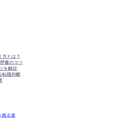
え方とは？
歴書のコツ
ツを解説
る転職判断
選