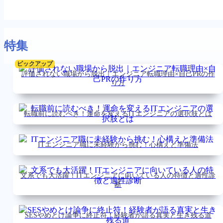
特集
ピックアップ
評価されない職場から脱出｜エンジニア転職理由×自己PRの作
り方
転職前に読むべき！運命を変えるITエンジニアの選択肢とは
ITエンジニア職に未経験から挑む！心構えと準備法
文系でも大活躍！ITエンジニアに向いている人の特徴と適性診
断
SESやめとけ論争に終止符！経験者が語る真実と生き残る道