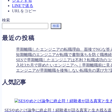
シェアする
LINEで送る
URLをコピー
検索
検索
最近の投稿
早期離職したエンジニアの転職理由、面接でNGな答
短期離職のエンジニアが転職で書類落ちを防ぐ職務経
SESで早期離職したエンジニアは不利？転職成功のコ
入社3カ月で辞めたいエンジニアへ｜早期離職前に見
エンジニアが早期離職を後悔しない転職先の選び方7
人気記事
SESやめとけ論争に終止符！経験者が語る真実と生き残る道