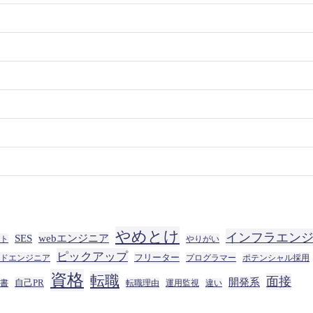
やめとけ
インフラエン
SES
webエンジニア
ート
やりがい
ピックアップ
フリーター
ドエンジニア
プログラマー
ポテンシャル採用
資格
転職
面接
開発系
自己PR
転職理由
書
運用監視
違い