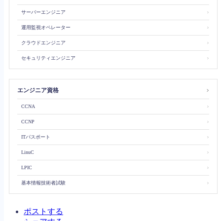
サーバーエンジニア
＞
運用監視オペレーター
＞
クラウドエンジニア
＞
セキュリティエンジニア
＞
エンジニア資格
＞
＞
CCNA
＞
CCNP
ITパスポート
＞
＞
LinuC
＞
LPIC
基本情報技術者試験
＞
ポストする